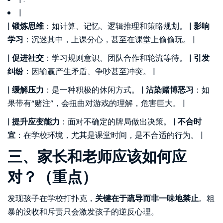
|
|
锻炼思维
：如计算、记忆、逻辑推理和策略规划。 |
影响
学习
：沉迷其中，上课分心，甚至在课堂上偷偷玩。 |
|
促进社交
：学习规则意识、团队合作和轮流等待。 |
引发
纠纷
：因输赢产生矛盾、争吵甚至冲突。 |
|
缓解压力
：是一种积极的休闲方式。 |
沾染赌博恶习
：如
果带有“赌注”，会扭曲对游戏的理解，危害巨大。 |
|
提升应变能力
：面对不确定的牌局做出决策。 |
不合时
宜
：在学校环境，尤其是课堂时间，是不合适的行为。 |
三、家长和老师应该如何应
对？（重点）
发现孩子在学校打扑克，
关键在于疏导而非一味地禁止
。粗
暴的没收和斥责只会激发孩子的逆反心理。