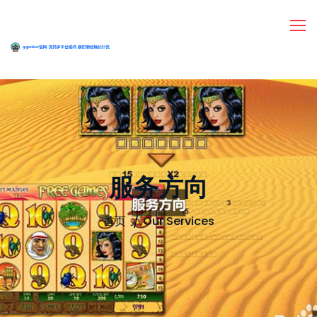
服务方向
首页
Our Services