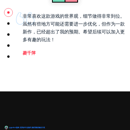
非常喜欢这款游戏的世界观，细节做得非常到位。
虽然有些地方可能还需要进一步优化，但作为一款
新作，已经超出了我的预期。希望后续可以加入更
多有趣的玩法！
菱千萍