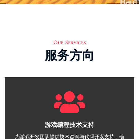
Our Services
服务方向
游戏编程技术支持
为游戏开发团队提供技术咨询与代码开发支持，确