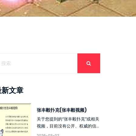
最新文章
张丰毅扑克(张丰毅视频)
关于您提到的“张丰毅扑克”或相关
视频，目前没有公开、权威的信...
2026-03-02