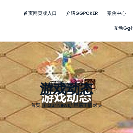
首页网页版入口
介绍GGPOKER
案例中心
互动gg
游戏动态
首页
Our News
/
巨幕王牌对决