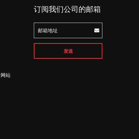
订阅我们公司的邮箱
发送
方网站