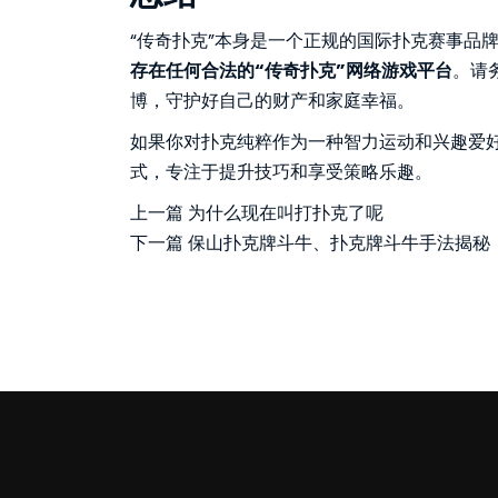
“传奇扑克”本身是一个正规的国际扑克赛事品
存在任何合法的“传奇扑克”网络游戏平台
。请
博，守护好自己的财产和家庭幸福。
如果你对扑克纯粹作为一种智力运动和兴趣爱
式，专注于提升技巧和享受策略乐趣。
上一篇
为什么现在叫打扑克了呢
下一篇
保山扑克牌斗牛、扑克牌斗牛手法揭秘