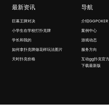
最新资讯
导航
巨幕王牌对决
介绍GGPOKER
小学生在学校打扑克牌
案例中心
学长和我的
游戏动态
如何拿扑克牌做花样玩法图片
服务方向
天时扑克价格
互动gg扑克官
下载最新版