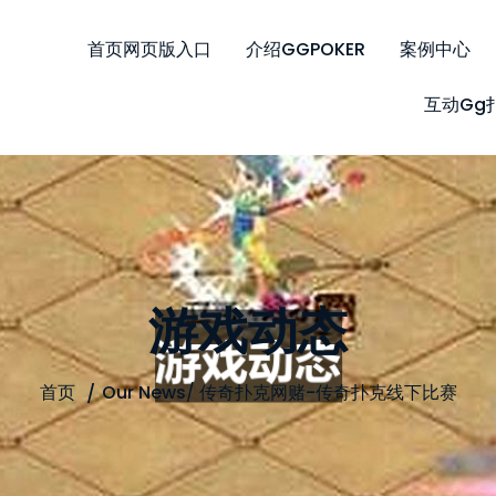
首页网页版入口
介绍GGPOKER
案例中心
互动gg
游戏动态
首页
Our News
/
传奇扑克网赌-传奇扑克线下比赛