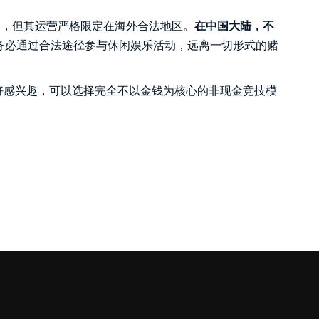
牌，但其运营严格限定在海外合法地区。
在中国大陆，不
务必通过合法途径参与休闲娱乐活动，远离一切形式的赌
好感兴趣，可以选择完全不以金钱为核心的非现金竞技模