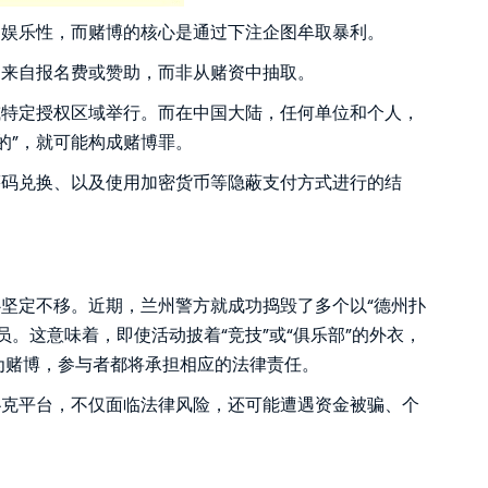
和娱乐性，而赌博的核心是通过下注企图牟取暴利。
润来自报名费或赞助，而非从赌资中抽取。
或特定授权区域举行。而在中国大陆，任何单位和个人，
的”，就可能构成赌博罪。
筹码兑换、以及使用加密货币等隐蔽支付方式进行的结
坚定不移。近期，兰州警方就成功捣毁了多个以“德州扑
。这意味着，即使活动披着“竞技”或“俱乐部”的外衣，
为赌博，参与者都将承担相应的法律责任。
扑克平台，不仅面临法律风险，还可能遭遇资金被骗、个