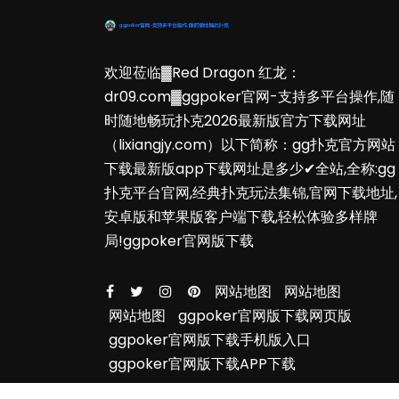
欢迎莅临▓Red Dragon 红龙：
dr09.com▓ggpoker官网-支持多平台操作,随
时随地畅玩扑克2026最新版官方下载网址
（lixiangjy.com）以下简称：gg扑克官方网站
下载最新版app下载网址是多少✔全站,全称:gg
扑克平台官网,经典扑克玩法集锦,官网下载地址,
安卓版和苹果版客户端下载,轻松体验多样牌
局!ggpoker官网版下载
网站地图
网站地图
网站地图
ggpoker官网版下载网页版
ggpoker官网版下载手机版入口
ggpoker官网版下载APP下载