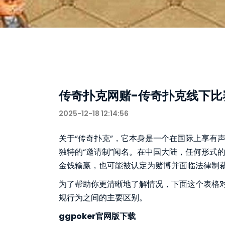
传奇扑克网赌-传奇扑克线下比
2025-12-18 12:14:56
关于“传奇扑克”，它本身是一个在国际上享有
独特的“邀请制”闻名。在中国大陆，任何形式
金钱输赢，也可能被认定为赌博并面临法律制
为了帮助你更清晰地了解情况，下面这个表格
规行为之间的主要区别。
ggpoker官网版下载