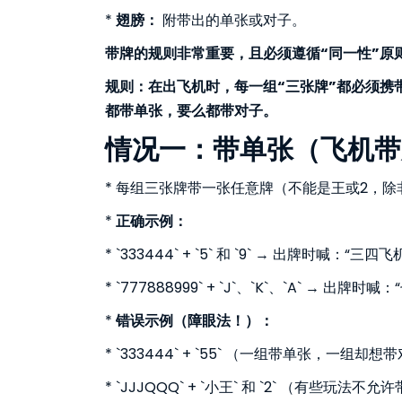
*
翅膀：
附带出的单张或对子。
带牌的规则非常重要，且必须遵循“同一性”原
规则：在出飞机时，每一组“三张牌”都必须携
都带单张，要么都带对子。
情况一：带单张（飞机带
* 每组三张牌带一张任意牌（不能是王或2，
*
正确示例：
* `333444` + `5` 和 `9` → 出牌时喊：“三四
* `777888999` + `J`、`K`、`A` → 出
*
错误示例（障眼法！）：
* `333444` + `55` （一组带单张，一组却
* `JJJQQQ` + `小王` 和 `2` （有些玩法不