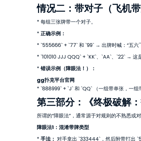
情况二：带对子（飞机带
* 每组三张牌带一个对子。
*
正确示例：
* `555666` + `77` 和 `99` → 出牌时喊：“
* `101010 JJJ QQQ` + `KK`、`AA`、`2
*
错误示例（障眼法！）：
gg扑克平台官网
* `888999` + `J` 和 `QQ` （一组带单张
第三部分：《终极破解：
所谓的“障眼法”，通常源于对规则的不熟悉或
障眼法1：混淆带牌类型
*
手法：
对手拿出 `333444`，然后附带打出 `