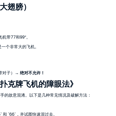
大翅膀）
五六飞机带77和99”。
2` → 这是一个非常大的飞机。
，一组带对子）→
绝对不允许！
扑克牌飞机的障眼法》
对手的故意混淆。以下是几种常见情况及破解方法：
5` 和 `66`，并试图快速混过去。