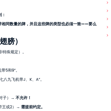
则：
带相同数量的牌，并且这些牌的类型也必须一致——要么
翅膀）
除非特殊规定）。
飞机带5和9”。
牌时喊：“七八九飞机带J、K、A”。
想带对子）→
不允许！
允许带王或2）→
需提前约定。