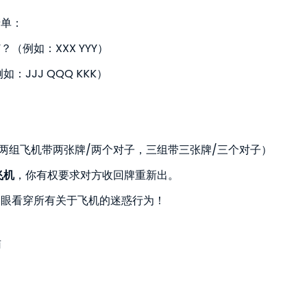
清单：
（例如：XXX YYY）
JJJ QQQ KKK）
（两组飞机带两张牌/两个对子，三组带三张牌/三个对子）
飞机
，你有权要求对方收回牌重新出。
一眼看穿所有关于飞机的迷惑行为！
南