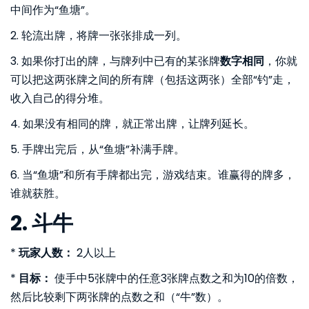
中间作为“鱼塘”。
2. 轮流出牌，将牌一张张排成一列。
3. 如果你打出的牌，与牌列中已有的某张牌
数字相同
，你就
可以把这两张牌之间的所有牌（包括这两张）全部“钓”走，
收入自己的得分堆。
4. 如果没有相同的牌，就正常出牌，让牌列延长。
5. 手牌出完后，从“鱼塘”补满手牌。
6. 当“鱼塘”和所有手牌都出完，游戏结束。谁赢得的牌多，
谁就获胜。
2. 斗牛
*
玩家人数：
2人以上
*
目标：
使手中5张牌中的任意3张牌点数之和为10的倍数，
然后比较剩下两张牌的点数之和（“牛”数）。