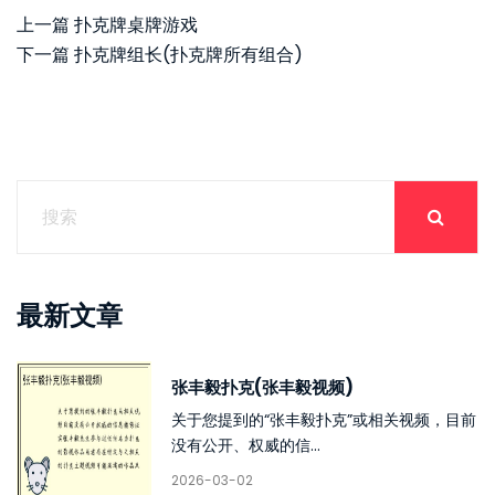
上一篇
扑克牌桌牌游戏
下一篇
扑克牌组长(扑克牌所有组合)
最新文章
张丰毅扑克(张丰毅视频)
关于您提到的“张丰毅扑克”或相关视频，目前
没有公开、权威的信...
2026-03-02