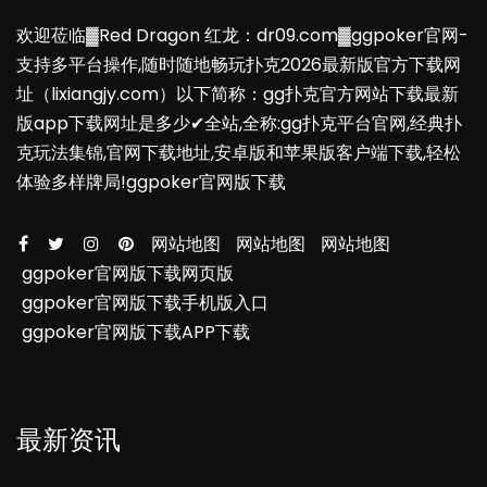
欢迎莅临▓Red Dragon 红龙：dr09.com▓ggpoker官网-
支持多平台操作,随时随地畅玩扑克2026最新版官方下载网
址（lixiangjy.com）以下简称：gg扑克官方网站下载最新
版app下载网址是多少✔全站,全称:gg扑克平台官网,经典扑
克玩法集锦,官网下载地址,安卓版和苹果版客户端下载,轻松
体验多样牌局!ggpoker官网版下载
网站地图
网站地图
网站地图
ggpoker官网版下载网页版
ggpoker官网版下载手机版入口
ggpoker官网版下载APP下载
最新资讯