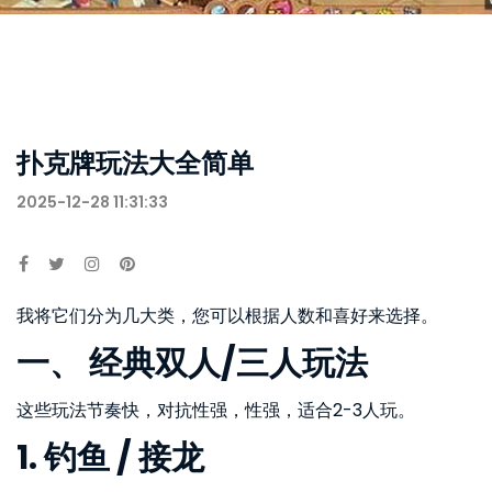
扑克牌玩法大全简单
2025-12-28 11:31:33
我将它们分为几大类，您可以根据人数和喜好来选择。
一、 经典双人/三人玩法
这些玩法节奏快，对抗性强，性强，适合2-3人玩。
1. 钓鱼 / 接龙