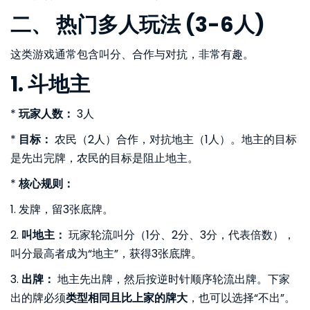
二、 热门多人玩法 (3-6人)
这类游戏通常包含叫分、合作与对抗，非常有趣。
1. 斗地主
*
玩家人数：
3人
*
目标：
农民（2人）合作，对抗地主（1人）。地主的目标
是先出完牌，农民的目标是阻止地主。
*
核心规则：
1. 发牌，留3张底牌。
2.
叫地主：
玩家轮流叫分（1分、2分、3分，代表倍数），
叫分最高者成为“地主”，获得3张底牌。
3.
出牌：
地主先出牌，然后按逆时针顺序轮流出牌。下家
出的牌必须
类型相同且比上家的牌大
，也可以选择“不出”。