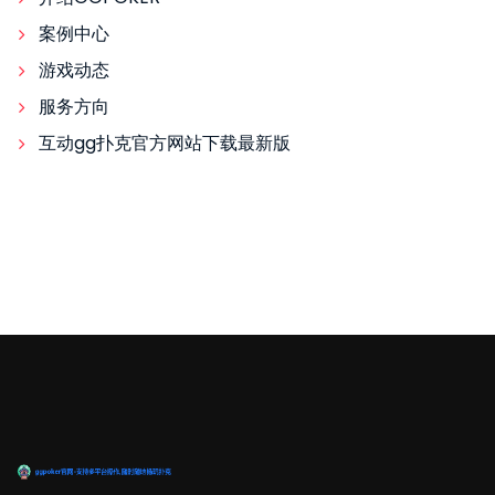
案例中心
游戏动态
服务方向
互动gg扑克官方网站下载最新版