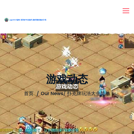
游戏动态
首页
Our News
/
扑克牌玩法大全简单