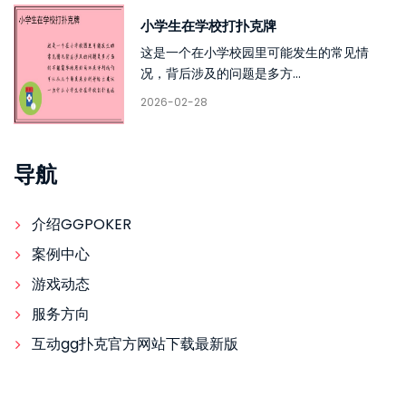
小学生在学校打扑克牌
这是一个在小学校园里可能发生的常见情
况，背后涉及的问题是多方...
2026-02-28
导航
介绍GGPOKER
案例中心
游戏动态
服务方向
互动gg扑克官方网站下载最新版