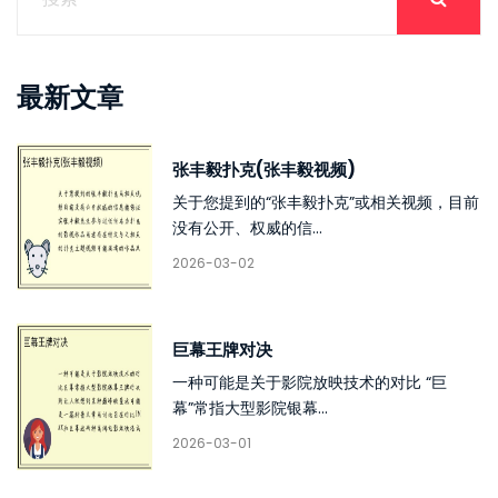
最新文章
张丰毅扑克(张丰毅视频)
关于您提到的“张丰毅扑克”或相关视频，目前
没有公开、权威的信...
2026-03-02
巨幕王牌对决
一种可能是关于影院放映技术的对比 “巨
幕”常指大型影院银幕...
2026-03-01