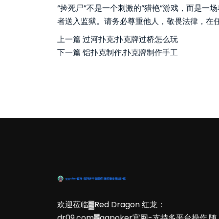
“捡死尸”不是一个刺激的“猎艳”游戏，而是
者送入监狱。请务必尊重他人，敬畏法律，在任
上一篇
过河扑克;扑克牌过桥怎么玩
下一篇
铝扑克制作,扑克牌制作手工
欢迎莅临▓Red Dragon 红龙：
dr09.com▓ggpoker官网-支持多平台操作,随