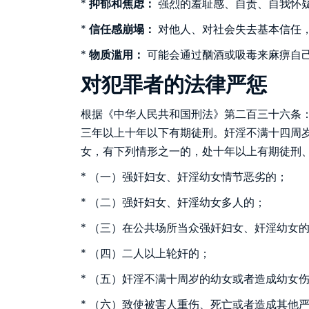
*
抑郁和焦虑：
强烈的羞耻感、自责、自我怀
*
信任感崩塌：
对他人、对社会失去基本信任
*
物质滥用：
可能会通过酗酒或吸毒来麻痹自
对犯罪者的法律严惩
根据《中华人民共和国刑法》第二百三十六条
三年以上十年以下有期徒刑。奸淫不满十四周
女，有下列情形之一的，处十年以上有期徒刑
* （一）强奸妇女、奸淫幼女情节恶劣的；
* （二）强奸妇女、奸淫幼女多人的；
* （三）在公共场所当众强奸妇女、奸淫幼女
* （四）二人以上轮奸的；
* （五）奸淫不满十周岁的幼女或者造成幼女
* （六）致使被害人重伤、死亡或者造成其他