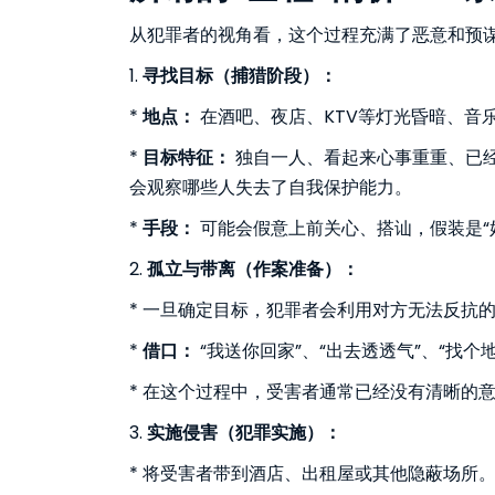
从犯罪者的视角看，这个过程充满了恶意和预
1.
寻找目标（捕猎阶段）：
*
地点：
在酒吧、夜店、KTV等灯光昏暗、音
*
目标特征：
独自一人、看起来心事重重、已
会观察哪些人失去了自我保护能力。
*
手段：
可能会假意上前关心、搭讪，假装是“
2.
孤立与带离（作案准备）：
* 一旦确定目标，犯罪者会利用对方无法反抗
*
借口：
“我送你回家”、“出去透透气”、“找个
* 在这个过程中，受害者通常已经没有清晰的
3.
实施侵害（犯罪实施）：
* 将受害者带到酒店、出租屋或其他隐蔽场所