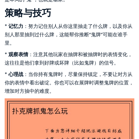
策略与技巧
*
记忆力
：努力记住别人从你这里抽走了什么牌，以及你从
别人那里抽到过什么牌，这能帮你推断“鬼牌”可能在谁手
里。
*
观察表情
：注意其他玩家在抽牌和被抽牌时的表情变化，
这往往是他们拿到好牌或坏牌（比如鬼牌）的信号。
*
心理战
：当你持有鬼牌时，尽量保持镇定，不要让对方从
你的表情中看出破绽。你也可以在展牌时调整鬼牌的位置，
增加对方抽中的难度。