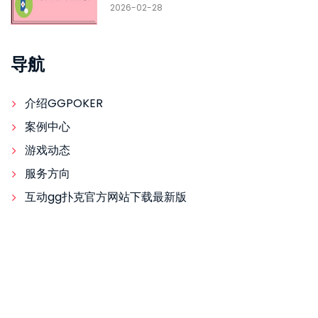
2026-02-28
导航
介绍GGPOKER
案例中心
游戏动态
服务方向
互动gg扑克官方网站下载最新版