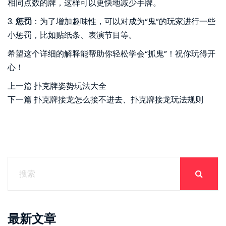
相同点数的牌，这样可以更快地减少手牌。
3.
惩罚
：为了增加趣味性，可以对成为“鬼”的玩家进行一些
小惩罚，比如贴纸条、表演节目等。
希望这个详细的解释能帮助你轻松学会“抓鬼”！祝你玩得开
心！
上一篇
扑克牌姿势玩法大全
下一篇
扑克牌接龙怎么接不进去、扑克牌接龙玩法规则
最新文章