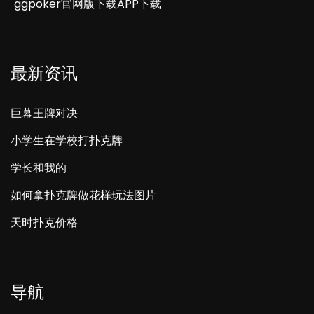
ggpoker官网版下载APP下载
最新资讯
巨幕王牌对决
小学生在学校打扑克牌
学长和我的
如何拿扑克牌做花样玩法图片
天时扑克价格
导航