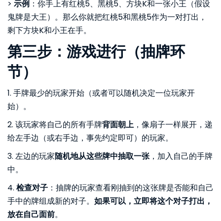
>
示例
：你手上有红桃5、黑桃5、方块K和一张小王（假设
鬼牌是大王）。那么你就把红桃5和黑桃5作为一对打出，
剩下方块K和小王在手。
第三步：游戏进行（抽牌环
节）
1. 手牌最少的玩家开始（或者可以随机决定一位玩家开
始）。
2. 该玩家将自己的所有手牌
背面朝上
，像扇子一样展开，递
给左手边（或右手边，事先约定即可）的玩家。
3. 左边的玩家
随机地从这些牌中抽取一张
，加入自己的手牌
中。
4.
检查对子
：抽牌的玩家查看刚抽到的这张牌是否能和自己
手中的牌组成新的对子。
如果可以，立即将这个对子打出，
放在自己面前
。