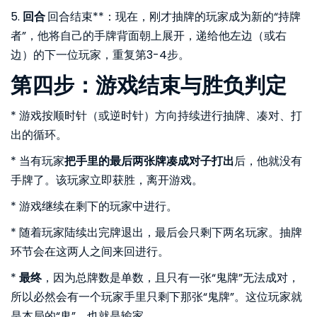
5.
回合
回合结束**：现在，刚才抽牌的玩家成为新的“持牌
者”，他将自己的手牌背面朝上展开，递给他左边（或右
边）的下一位玩家，重复第3-4步。
第四步：游戏结束与胜负判定
* 游戏按顺时针（或逆时针）方向持续进行抽牌、凑对、打
出的循环。
* 当有玩家
把手里的最后两张牌凑成对子打出
后，他就没有
手牌了。该玩家立即获胜，离开游戏。
* 游戏继续在剩下的玩家中进行。
* 随着玩家陆续出完牌退出，最后会只剩下两名玩家。抽牌
环节会在这两人之间来回进行。
*
最终
，因为总牌数是单数，且只有一张“鬼牌”无法成对，
所以必然会有一个玩家手里只剩下那张“鬼牌”。这位玩家就
是本局的“鬼”，也就是输家。