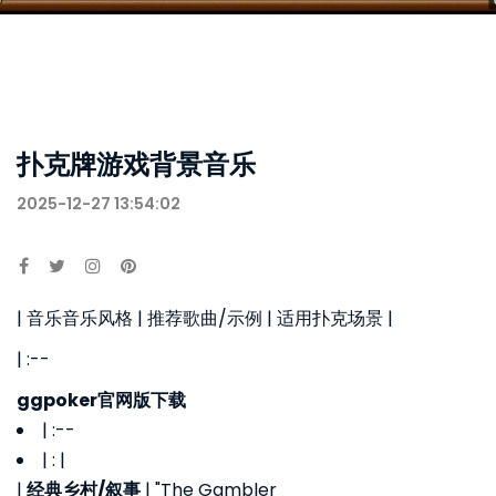
扑克牌游戏背景音乐
2025-12-27 13:54:02
| 音乐音乐风格 | 推荐歌曲/示例 | 适用扑克场景 |
| :--
ggpoker官网版下载
| :--
| : |
|
经典乡村/叙事
| "The Gambler