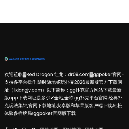
欢迎莅临▓Red Dragon 红龙：dr09.com▓ggpoker官网-
支持多平台操作,随时随地畅玩扑克2026最新版官方下载网
址（lixiangjy.com）以下简称：gg扑克官方网站下载最新
版app下载网址是多少✔全站,全称:gg扑克平台官网,经典扑
克玩法集锦,官网下载地址,安卓版和苹果版客户端下载,轻松
体验多样牌局!ggpoker官网版下载