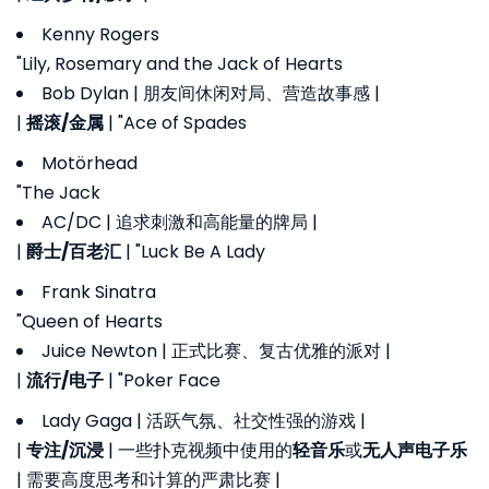
Kenny Rogers
"Lily, Rosemary and the Jack of Hearts
Bob Dylan | 朋友间休闲对局、营造故事感 |
|
摇滚/金属
| "Ace of Spades
Motörhead
"The Jack
AC/DC | 追求刺激和高能量的牌局 |
|
爵士/百老汇
| "Luck Be A Lady
Frank Sinatra
"Queen of Hearts
Juice Newton | 正式比赛、复古优雅的派对 |
|
流行/电子
| "Poker Face
Lady Gaga | 活跃气氛、社交性强的游戏 |
|
专注/沉浸
| 一些扑克视频中使用的
轻音乐
或
无人声电子乐
| 需要高度思考和计算的严肃比赛 |