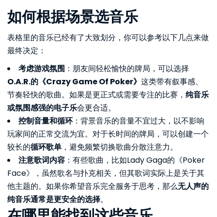
如何根据场景选音乐
表格里的音乐已经有了大致划分，你可以参考以下几点来做
最终决定：
考虑游戏氛围
：朋友间轻松愉快的牌局，可以选择
O.A.R.的《Crazy Game Of Poker》
这类带有叙事感、
节奏轻快的歌曲。如果是更正式或需要专注的比赛，
纯音乐
或氛围感强的电子乐
会更合适。
控制音量和循环
：背景音乐的音量不宜过大，以不影响
玩家间的正常交流为宜。对于长时间的牌局，可以创建一个
较长的
循环歌单
，避免频繁切换歌曲分散注意力。
注意歌词内容
：有些歌曲，比如Lady Gaga的《Poker
Face》，虽然歌名与扑克相关，但其歌词实际上是关于其
他主题的。如果你希望音乐完全服务于思考，那么
无人声的
纯音乐通常是更安全的选择
。
在哪里能找到这些音乐