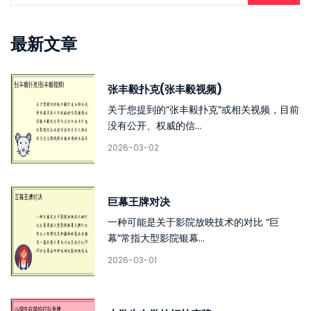
最新文章
张丰毅扑克(张丰毅视频)
关于您提到的“张丰毅扑克”或相关视频，目前
没有公开、权威的信...
2026-03-02
巨幕王牌对决
一种可能是关于影院放映技术的对比 “巨
幕”常指大型影院银幕...
2026-03-01